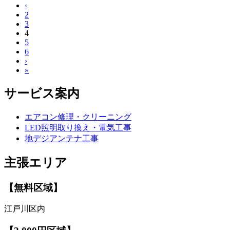
‹
2
3
4
5
6
›
»
サービス案内
エアコン修理・クリーニング
LED照明取り換え・電気工事
地デジアンテナ工事
主張エリア
【無料区域】
江戸川区内