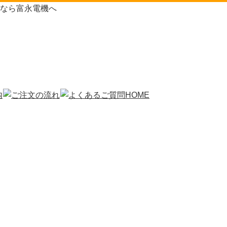
なら富永電機へ
HOME