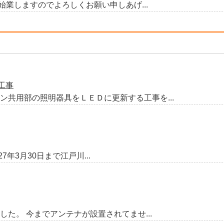
ら始業しますのでよろしくお願い申しあげ...
工事
共用部の照明器具をＬＥＤに更新する工事を...
年3月30日まで江戸川...
た。 今までアンテナが設置されてませ...